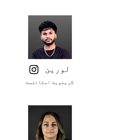
لورین
گریجویٹ اسٹائلسٹ