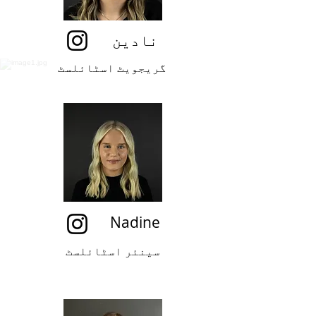
نادین
گریجویٹ اسٹائلسٹ
Nadine
سینئر اسٹائلسٹ